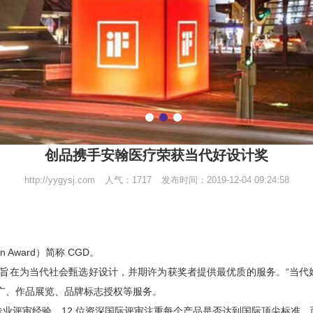
创品携手安翰医疗荣获当代好设计奖
http://yygysj.com
人气：1717
发布时间：2019-12-04 09:24:58
ign Award）简称 CGD。
旨在为当代社会甄选好设计，并期许为获奖者提供最优质的服务。“当代
广、作品展览、品牌标志授权等服务。
余年专业评审经验，12 位资深国际评审注重每个产品是否达到国际顶尖标准